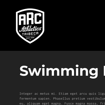
Skip
to
content
Swimming 
Integer ac metus mi. Etiam eget arcu quis lig
fermentum sapien. Phasellus pretium vestibulu
eu, aliquam eget magna. Fusce magna massa, fr