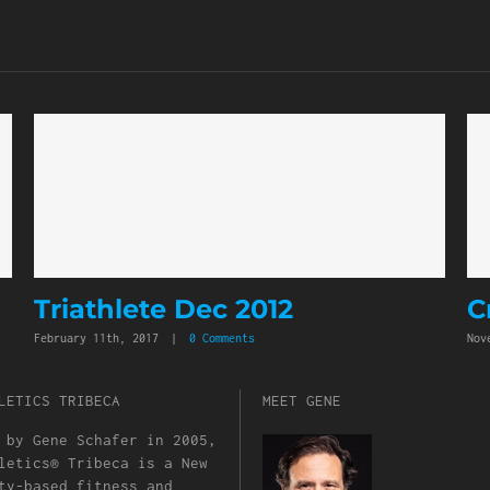
Triathlete Dec 2012
C
February 11th, 2017
|
0 Comments
Nov
LETICS TRIBECA
MEET GENE
 by Gene Schafer in 2005,
letics® Tribeca is a New
ty-based fitness and