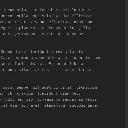
e ipsum primis in faucibus orci luctus et
 auctor nulla, nec volutpat dui efficitur
us porttitor. Vivamus efficitur, nibh non
 egestas placerat. Maecenas ut fringilla
, non egestas ante varius ac. Nunc ac
 Suspendisse tincidunt lorem a turpis
 faucibus magna venenatis a. Ut lobortis nunc
iam et facilisis dui. Proin ut libero
t neque, vitae maximus felis eros et erat.
 massa, semper sit amet purus at, dignissim
ac nibh gravida, tincidunt diam nec,
em odio nec leo. Vivamus consequat eu felis
t at diam sit amet, elementum faucibus ante.