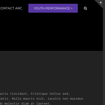
CONTACT ARC
YOUTH PERFORMANCE >
T
S
B
A
auris tincidunt, tristique tellus sed,
natis. Nulla mauris nisl, iaculis non maximus
do molestie diam at laoreet.