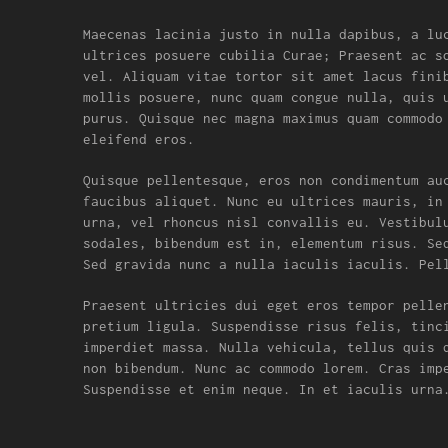
Maecenas lacinia justo in nulla dapibus, a lu
ultrices posuere cubilia Curae; Praesent ac s
vel. Aliquam vitae tortor sit amet lacus fini
mollis posuere, nunc quam congue nulla, quis 
purus. Quisque nec magna maximus quam commodo
eleifend eros.
Quisque pellentesque, eros non condimentum au
faucibus aliquet. Nunc eu ultrices mauris, in
urna, vel rhoncus nisl convallis eu. Vestibul
sodales, bibendum est in, elementum risus. Se
Sed gravida nunc a nulla iaculis iaculis. Pel
Praesent ultricies dui eget eros tempor pelle
pretium ligula. Suspendisse risus felis, tinc
imperdiet massa. Nulla vehicula, tellus quis 
non bibendum. Nunc ac commodo lorem. Cras imp
Suspendisse et enim neque. In et iaculis urna