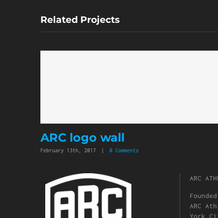
Related Projects
ARC logo wall
February 13th, 2017
|
0 Comments
ARC ATH
Founded
ARC Ath
York Ci