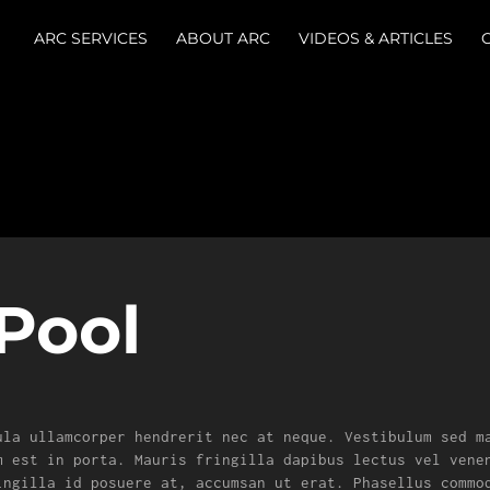
ARC SERVICES
ABOUT ARC
VIDEOS & ARTICLES
Pool
ula ullamcorper hendrerit nec at neque. Vestibulum sed m
m est in porta. Mauris fringilla dapibus lectus vel vene
ingilla id posuere at, accumsan ut erat. Phasellus commo