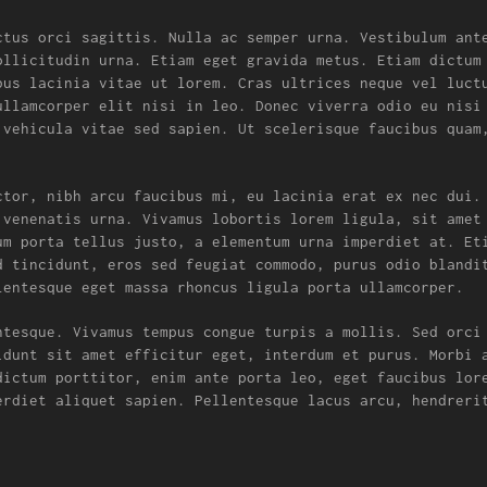
ctus orci sagittis. Nulla ac semper urna. Vestibulum ant
ollicitudin urna. Etiam eget gravida metus. Etiam dictum
bus lacinia vitae ut lorem. Cras ultrices neque vel luct
ullamcorper elit nisi in leo. Donec viverra odio eu nisi
 vehicula vitae sed sapien. Ut scelerisque faucibus quam
ctor, nibh arcu faucibus mi, eu lacinia erat ex nec dui.
 venenatis urna. Vivamus lobortis lorem ligula, sit amet
um porta tellus justo, a elementum urna imperdiet at. Et
d tincidunt, eros sed feugiat commodo, purus odio blandi
lentesque eget massa rhoncus ligula porta ullamcorper.
ntesque. Vivamus tempus congue turpis a mollis. Sed orci
idunt sit amet efficitur eget, interdum et purus. Morbi 
dictum porttitor, enim ante porta leo, eget faucibus lor
erdiet aliquet sapien. Pellentesque lacus arcu, hendreri
.